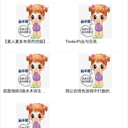
【素人夏多布里昂挖掘】..
Tinder约会与完美..
屁股地狱2级水木弥生 ..
我让在情色游戏中打败的..